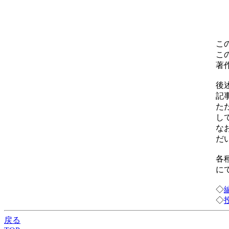
こ
こ
著
後
記
た
し
な
だ
各
に
◇
◇
戻る