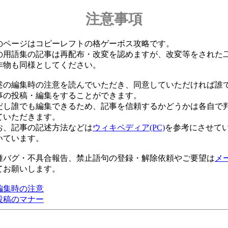
注意事項
のページはコピーレフトの格ゲーボス攻略です。
の用語集の記事は再配布・改変を認めますが、改変等をされた
作物も同様としてください。
述の編集時の注意を読んでいただき、同意していただければ誰
事の投稿・編集をすることができます。
だし誰でも編集できるため、記事を信頼するかどうかは各自で
ていただきます。
お、記事の記述方法などは
ウィキペディア(PC)
を参考にさせて
いています。
種バグ・不具合報告、禁止語句の登録・解除依頼やご要望は
メ
てお願いします。
編集時の注意
投稿のマナー